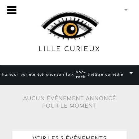
LILLE CURIEUX
pop-
humour
variété
été
chanson
folk
théâtre
comédie
rock
AUCUN ÉVÈNEMENT ANNONCÉ
POUR LE MOMENT
VOIR LES 2 ÉVÈNEMENTS