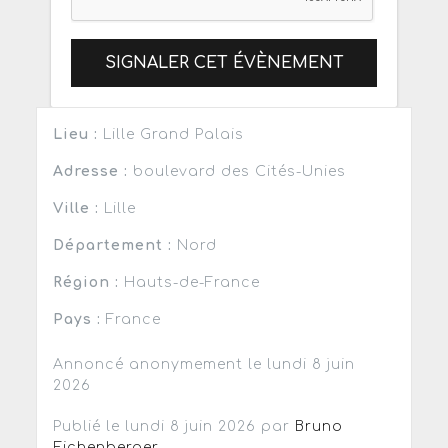
SIGNALER CET ÉVÈNEMENT
Lieu :
Lille Grand Palais
Adresse :
boulevard des Cités-Unies
Ville :
Lille
Département :
Nord
Région :
Hauts-de-France
Pays :
France
Annoncé anonymement le lundi 8 juin
2026
Publié le lundi 8 juin 2026 par
Bruno
Eichenberger