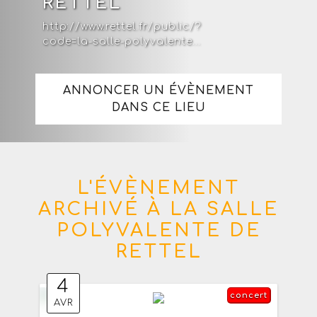
RETTEL
http://www.rettel.fr/public/?
code=la-salle-polyvalente...
ANNONCER UN ÉVÈNEMENT
DANS CE LIEU
L'ÉVÈNEMENT
ARCHIVÉ À LA SALLE
POLYVALENTE DE
RETTEL
4
concert
AVR