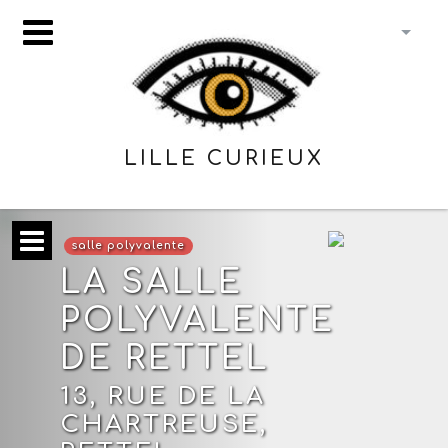
LILLE CURIEUX
salle polyvalente
LA SALLE
POLYVALENTE
DE RETTEL
13, RUE DE LA
CHARTREUSE,