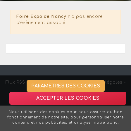
Foire Expo de Nancy
n'a pas encore
d'évènement associé !
Flux RSS
-
Gestion des cookies -
Mentions légales
-
PARAMÈTRES DES COOKIES
Association Strasbourg Curieux
ACCEPTER LES COOKIES
Nous utilisons des cookies pour nous assurer du bon
fonctionnement de notre site, pour personnaliser notre
contenu et nos publicités, et analyser notre trafic.