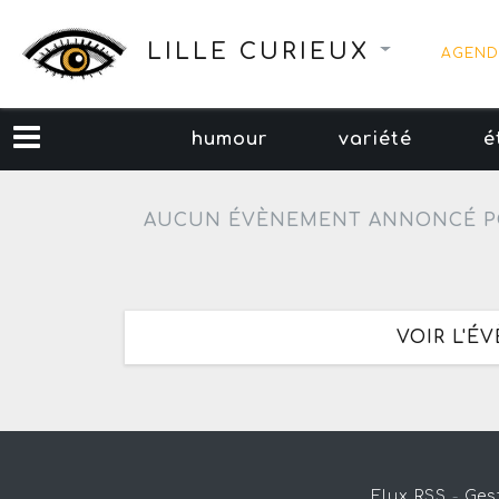
LILLE CURIEUX
AGEND
humour
variété
é
AUCUN ÉVÈNEMENT ANNONCÉ P
VOIR L'É
Flux RSS
-
Ges