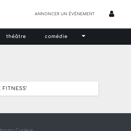
ANNONCER UN ÉVÈNEMENT
théâtre
comédie
 FITNESS'
sbourg Curieux