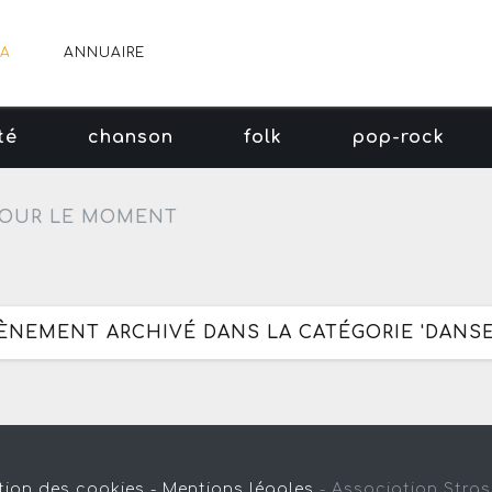
A
ANNUAIRE
té
chanson
folk
pop-rock
OUR LE MOMENT
VÈNEMENT ARCHIVÉ DANS LA CATÉGORIE 'DANSE
tion des cookies -
Mentions légales
-
Association Stra