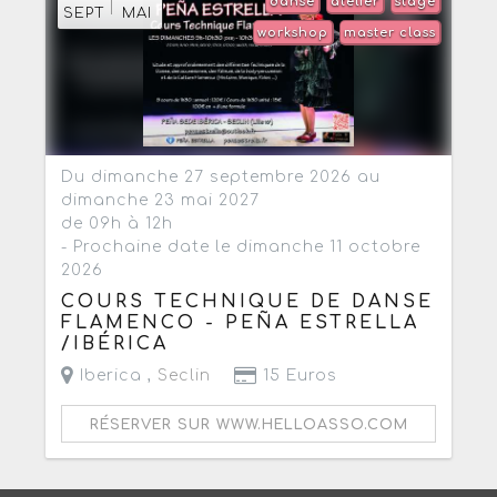
danse
atelier
stage
SEPT
MAI
workshop
master class
Du dimanche 27 septembre 2026 au
dimanche 23 mai 2027
de 09h à 12h
- Prochaine date le dimanche 11 octobre
2026
COURS TECHNIQUE DE DANSE
FLAMENCO - PEÑA ESTRELLA
/IBÉRICA
Iberica ,
Seclin
15 Euros
RÉSERVER SUR WWW.HELLOASSO.COM