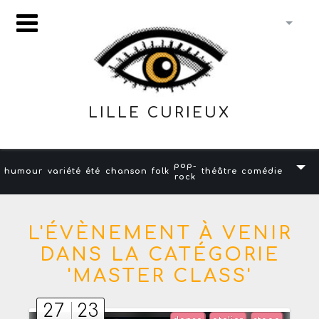
LILLE CURIEUX
pop-
humour
variété
été
chanson
folk
théâtre
comédie
rock
L'ÉVÈNEMENT À VENIR
DANS LA CATÉGORIE
'MASTER CLASS'
27
23